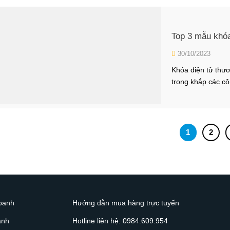
Top 3 mẫu khóa
30/10/2023
Khóa điện tử thươ
trong khắp các cô
khóa điện tử ZUB 
thự ZKV-2 Một ngô
1
2
doanh
Hướng dẫn mua hàng trực tuyến
ành
Hotline liên hệ: 0984.609.954