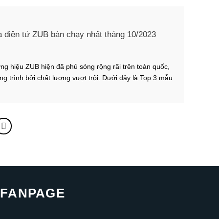
 điện tử ZUB bán chạy nhất tháng 10/2023
ng hiệu ZUB hiện đã phủ sóng rộng rãi trên toàn quốc,
ng trình bởi chất lượng vượt trội. Dưới đây là Top 3 mẫu
bán chạy nhất trong tháng 10. Top 1: Khóa vân tay biệt
i nhà có trở nên […]
FANPAGE