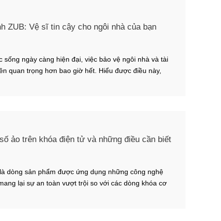
h ZUB: Vệ sĩ tin cậy cho ngôi nhà của bạn
c sống ngày càng hiện đại, việc bảo vệ ngôi nhà và tài
ên quan trọng hơn bao giờ hết. Hiểu được điều này,
ZUB có nhiều ưu điểm và tiện ích mà các hệ thống khóa
có thể sánh kịp. Hãy […]
ố ảo trên khóa điện tử và những điều cần biết
 là dòng sản phẩm được ứng dụng những công nghệ
 mang lại sự an toàn vượt trội so với các dòng khóa cơ
ghệ mã số ảo trên khóa điện tử được đánh giá là một
năng nổi bật nhất của […]