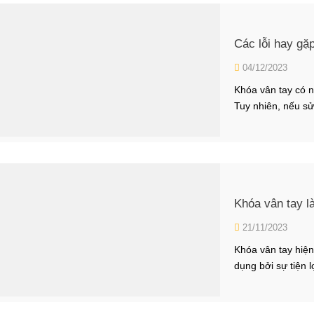
Các lỗi hay gặ
04/12/2023
Khóa vân tay có n
Tuy nhiên, nếu s
lượng thì khóa rấ
ở khóa vân tay và
Khóa vân tay là
21/11/2023
Khóa vân tay hiệ
dụng bởi sự tiện 
mẫu khóa truyền t
dùng hiểu rõ hơn