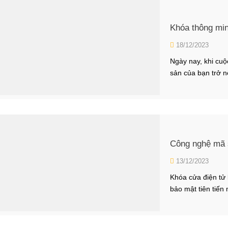
Khóa thông min
18/12/2023
Ngày nay, khi cuộ
sản của bạn trở n
khóa thông minh 
truyền thống khó 
Công nghệ mã s
13/12/2023
Khóa cửa điện tử
bảo mật tiên tiến
trước đây. Công n
trong những tính 