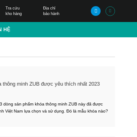
Tra cứu
Địa chỉ
kho hàng
bảo hành
N HỆ
a thông minh ZUB được yêu thích nhất 2023
 3 dòng sản phẩm khóa thông minh ZUB này đã được
ình Việt Nam lựa chọn và sử dụng. Đó là mẫu khóa nào?
 chi tiết trong bài viết dưới đây bạn nhé! Ưu điểm của
ZUB Hiện nay khóa cửa điện […]