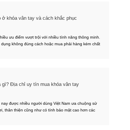
p ở khóa vân tay và cách khắc phục
hiều ưu điểm vượt trội với nhiều tính năng thông minh.
ử dụng không đúng cách hoặc mua phải hàng kém chất
t hay bị lỗi. Dưới đây ZUB xin đưa một số lỗi thường gặp
 cách khắc phục hiệu […]
 gì? Địa chỉ uy tín mua khóa vân tay
n nay được nhiều người dùng Việt Nam ưa chuộng sử
lợi, thân thiện cũng như có tính bảo mật cao hơn các
hống. Một số chia sẻ dưới đây từ ZUB sẽ giúp người
 về dòng sản phẩm này. 1. […]